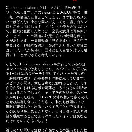
Continuous dialogueとは、まさに「継続的な対
話」を示します。このVisionはTEDxICUが持つ、唯
一無二の価値だと言えるでしょう。まず私たちメン
バーはどんなに小さな問いであっても、話し合うプ
ロセスを大切にします。イベントを作る過程におい
て、困難に直面した際には、全員の意見に耳を傾け
ることで、一つの議題の決定に多くの時間を有すこ
とがあります。一見非効率に見えますが、その中で
生まれる「継続的な対話」を経て辿り着いた結論に
は、一人一人が納得し、団体として自信を持って遂
行することができると考えています。
そして、Continuous dialogueを実行しているのは
メンバーのみではありません。本イベントの肝であ
るTEDxICUのスピーチを聞いてくださった方々の
「継続的な対話」の重要性も同時に示しています。
スピーチを聞き、新たな考えに触れることで、まず
自分自身における思考や葛藤という自分との対話が
生まれることでしょう。そしてその対話を、スピー
チが終わった後も、TEDxICUの枠を超えて多くの人
とぜひ共有し合ってください。私たちは頭の中で、
無限に想像したり思考したりすることができます。
その広がりを止めることなく、自分自身・他人と対
話を継続することでより深まったアイデアはあなた
だけのものになるでしょう。
答えのない問いが無数に存在するこの混沌とした世