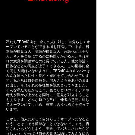
私たちTEDxICUは、全ての人に対し、自分らしくオ
ープンでいることができる場を目指しています。日
本語が得意な人、英語が得意な人、言語化が上手な
人、考えを言葉にするのに時間がかかる人、それぞ
れの意見を調整するのに長けている人、他の部活・
団体などとの両立が上手くできる人。この世界に全
く同じ人間はいないように、TEDxICUのメンバーは
みんな違った個性・長所・短所を持ち合わせていま
す。私たちは自分自身を、弱みさえもをありのまま
に出し、それぞれの多様性を認め合ってきました。
そんな私たちだからこそ、色とりどりのアイデアや
考えが浮かび上がると同時に、意見が対立すること
もあります。どんな時でも常に、他者の意見に対し
てオープンに受け止め、尊重し合う心構えを持って
います。
しかし、他人に対して自分らしくオープンになると
いうことは、そう簡単なことではないでしょう。否
定されたらどうしよう、失敗してバカにされたらど
うしよう、やっぱり自分の意見は隠してみんなに合