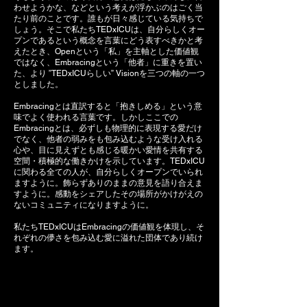
わせようかな、などという考えが浮かぶのはごく当
たり前のことです。誰もが日々感じている気持ちで
しょう。そこで私たちTEDxICUは、自分らしくオー
プンであるという概念を言葉にどう表すべきかと考
えたとき、Openという「私」を主軸とした価値観
ではなく、Embracingという「他者」に重きを置い
た、より ”TEDxICUらしい” Visionを三つの軸の一つ
としました。
Embracingとは直訳すると「抱きしめる」という意
味でよく使われる言葉です。しかしここでの
Embracingとは、必ずしも物理的に表現する愛だけ
でなく、他者の弱みをも包み込むような受け入れる
心や、目に見えずとも感じる暖かい愛情を共有する
空間・積極的な働きかけを示しています。TEDxICU
に関わる全ての人が、自分らしくオープンでいられ
ますように。飾らずありのままの意見を語り合えま
すように。感動をシェアしたその場所がかけがえの
ないコミュニティになりますように。
私たちTEDxICUはEmbracingの価値観を体現し、そ
れぞれの儚さを包み込む愛に溢れた団体であり続け
ます。