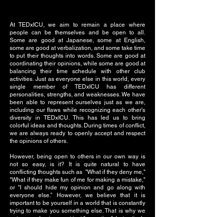
At TEDxICU, we aim to remain a place where
people can be themselves and be open to all.
Some are good at Japanese, some at English,
some are good at verbalization, and some take time
to put their thoughts into words. Some are good at
coordinating their opinions, while some are good at
balancing their time schedule with other club
activities. Just as everyone else in this world, every
single member of TEDxICU has different
personalities, strengths, and weaknesses. We have
been able to represent ourselves just as we are,
including our flaws while recognizing each other's
diversity in TEDxICU. This has led us to bring
colorful ideas and thoughts. During times of conflict,
we are always ready to openly accept and respect
the opinions of others.
However, being open to others in our own way is
not so easy, is it? It is quite natural to have
conflicting thoughts such as "What if they deny me,"
"What if they make fun of me for making a mistake,"
or "I should hide my opinion and go along with
everyone else.” However, we believe that it is
important to be yourself in a world that is constantly
trying to make you something else. That is why we