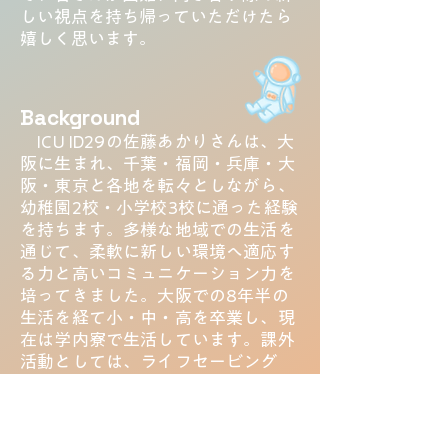
しい視点を持ち帰っていただけたら
嬉しく思います。
Background
ICU ID29の佐藤あかりさんは、大
阪に生まれ、千葉・福岡・兵庫・大
阪・東京と各地を転々としながら、
幼稚園2校・小学校3校に通った経験
を持ちます。多様な地域での生活を
通じて、柔軟に新しい環境へ適応す
る力と高いコミュニケーション力を
培ってきました。大阪での8年半の
生活を経て小・中・高を卒業し、現
在は学内寮で生活しています。課外
活動としては、ライフセービング
部・水泳部・英語ディベートサーク
ル・Spanish Speaking Societyに所属
し、幅広く活動しています。将来的