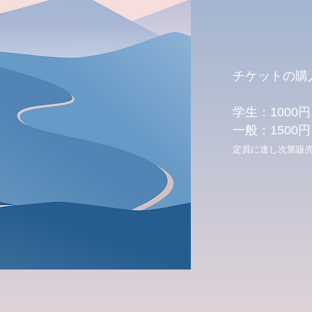
チケットの購
学生：1000円
一般：1500円
定員に達し次第販