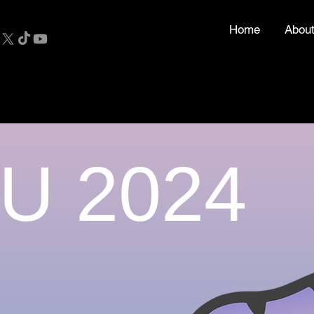
Home
Abou
CU 2024