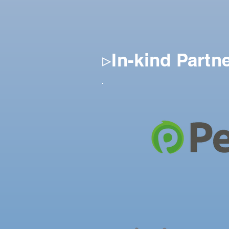
▹In-kind Partn