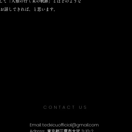
して「人類の行く末の軌跡」とはどのような
てお話しできれば、と思います。
CONTACT US
Email:
tedxicu.official@gmail.com
Adress:
東京都三鷹市大沢 3-10-2