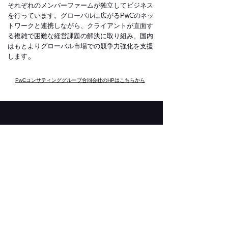
それぞれのメンバーファームが独立してビジネス
を行っています。グローバルに広がるPwCのネッ
トワークと連携しながら、クライアントが直面す
る複雑で困難な経営課題の解決に取り組み、国内
はもとよりグローバル市場での競争力強化を支援
。
します
PwCコンサティンググループ合同会社のHPはこちらから
CONTACT US
Email:
tedxicu.official@gmail.com
Adress:
東京都三鷹市大沢 3-10-2
国際基督教大学内
※こちらの住所へのチラシ・ビラ等
の投函は全てお断りしております