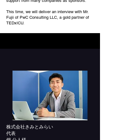
support from many companies as sponsors.
This time, we will deliver an interview with Mr.
Fujii of PwC Consulting LLC, a gold partner of
TEDxICU.
株式会社きみとみらい
代表
​畑 公人様