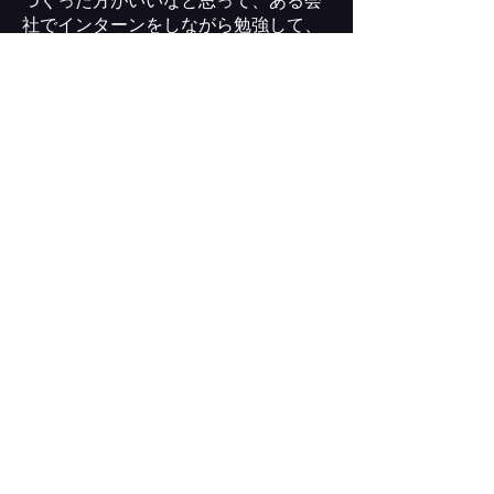
つくった方がいいなと思って、ある会
社でインターンをしながら勉強して、
起業を決意して動き出しました。
それが、自分にとっての大きな
"Milestone"
のひとつです。
Q：今、学生たちに伝えたい事はあり
ますか？
"Milestone"
とは、過去や未来にフォー
カスを当てるものかもしれませんが、
最も大切なのは「今の自分」です。未
来を考えすぎると、今の自分にできな
いことばかりに目が向いてしまい、過
去を振り返れば、つい美化してしまう
ものです。
でも、「
"Milestone"
を意識する」こと
で、逆算的に「今、自分がやるべきこ
と」が見えてきます。だからこそ、未
来や過去にとらわれすぎず、今の自分