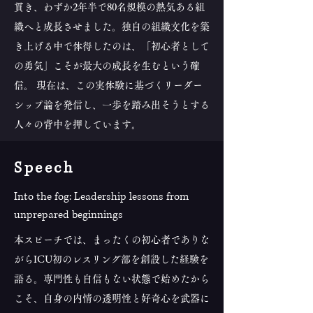
貫き、わずか2年半で80名規模の熱気ある組
織へと成長させました。独自の組織文化を築
き上げる中で体得したのは、「初心者として
の勇気」こそが最大の成長を生むという確
信。 現在は、この実体験に基づくリーダー
シップ論を発信し、一歩を踏み出そうとする
人々の背中を押しています。
​Speech
Into the fog: Leadership lessons from
unprepared beginnings
本スピーチでは、まったくの初心者でありな
がらICU初のレスリング部を創設した経験を
語る。専門性も自信もない状態で始めたから
こそ、自身の内情の透明性と好奇心を武器に