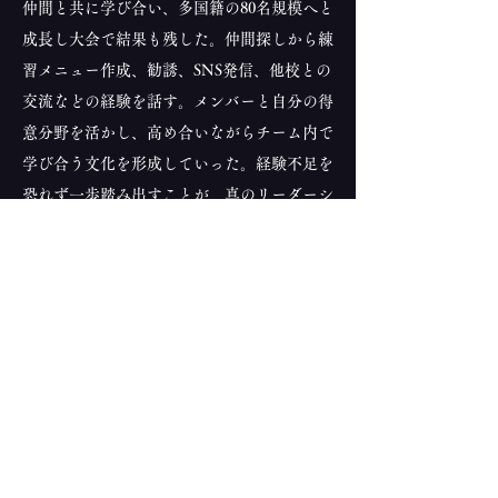
仲間と共に学び合い、多国籍の80名規模へと
成長し大会で結果も残した。仲間探しから練
習メニュー作成、勧誘、SNS発信、他校との
交流などの経験を話す。メンバーと自分の得
意分野を活かし、高め合いながらチーム内で
学び合う文化を形成していった。経験不足を
恐れず一歩踏み出すことが、真のリーダーシ
ップと成長を生むことを示し、「Move First.
Grow Second.」という哲学をもとに“初心者
としての勇気”がどれほど大きな成長を生む
かを実体験をもとに語る。
CONTACT US